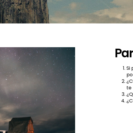
Par
Si
po
¿C
te
¿Q
¿C