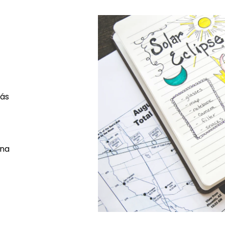
rás
una